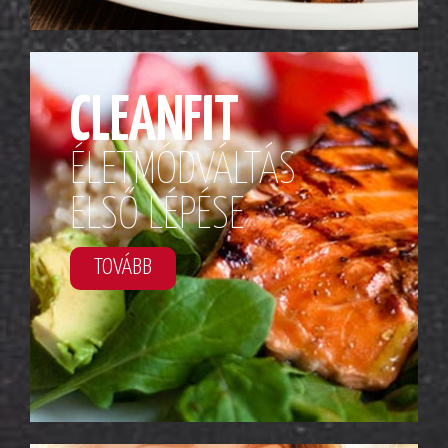
CLEANFIT
ÉLETMÓDVÁLTÁS
ELSŐ LÉPÉSE
TOVÁBB