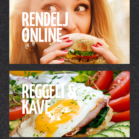
RENDELJ
ONLINE
REGGELI &
KÁVÉ