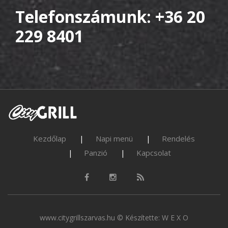
Telefonszámunk: +36 20
229 8401
Kezdőlap
Napi menü
Rendelés
Panzió
Kapcsolat
www.citygrillszarvas.hu © Készítette:
W E X O