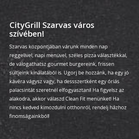
CityGrill Szarvas város
szívében!
Szarvas központjában várunk minden nap
reggelivel, napi menüvel, széles pizza választékkal,
de válogathatsz gourmet burgereink, frissen
sültjeink kínálatából is. Ugorj be hozzánk, ha egy jó
kávéra vágysz vagy, ha dessszertként egy óriás
palacsintát szeretnél elfogyasztani! Ha figyelsz az
alakodra, akkor válaszd Clean Fit menünket! Ha
nincs kedved kimozdulni otthonról, rendelj házhoz
finomságainkból!