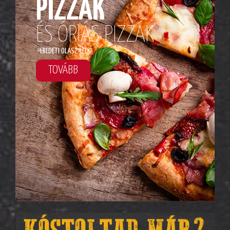
PIZZÁK
ÉS ÓRIÁS PIZZÁK
*
EREDETI OLASZ ÍZEK!
TOVÁBB