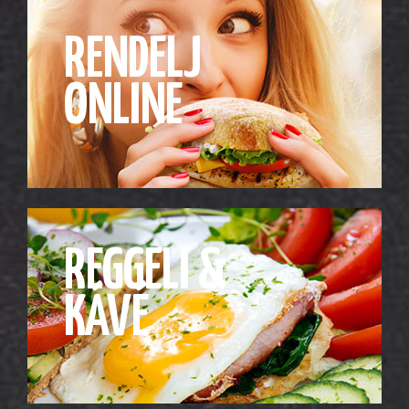
RENDELJ
ONLINE
REGGELI &
KÁVÉ