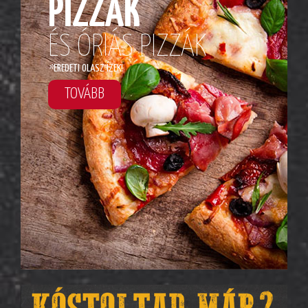
PIZZÁK
ÉS ÓRIÁS PIZZÁK
*
EREDETI OLASZ ÍZEK!
TOVÁBB