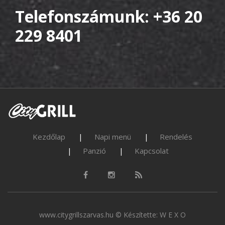
Telefonszámunk: +36 20
229 8401
Kezdőlap
Napi menü
Rendelés
Panzió
Kapcsolat
www.citygrillszarvas.hu © Készítette:
W E X O