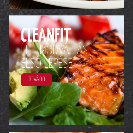
CLEANFIT
ÉLETMÓDVÁLTÁS
ELSŐ LÉPÉSE
TOVÁBB