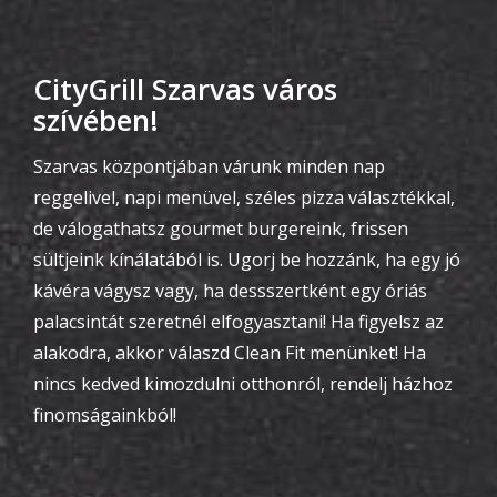
CityGrill Szarvas város
szívében!
Szarvas központjában várunk minden nap
reggelivel, napi menüvel, széles pizza választékkal,
de válogathatsz gourmet burgereink, frissen
sültjeink kínálatából is. Ugorj be hozzánk, ha egy jó
kávéra vágysz vagy, ha dessszertként egy óriás
palacsintát szeretnél elfogyasztani! Ha figyelsz az
alakodra, akkor válaszd Clean Fit menünket! Ha
nincs kedved kimozdulni otthonról, rendelj házhoz
finomságainkból!