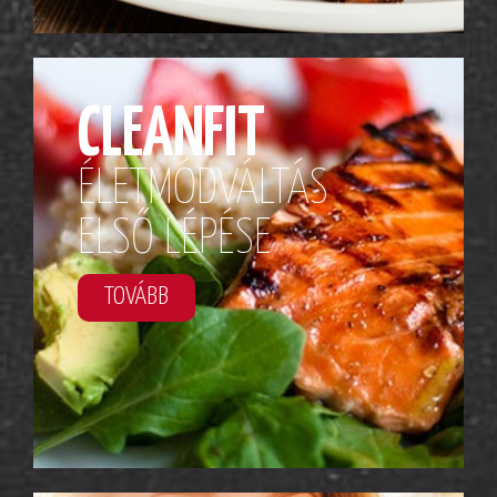
CLEANFIT
ÉLETMÓDVÁLTÁS
ELSŐ LÉPÉSE
TOVÁBB