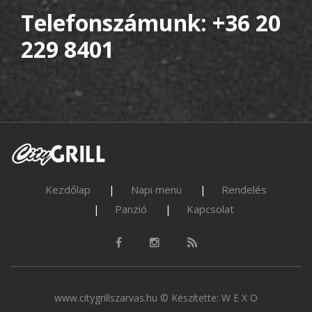
Telefonszámunk: +36 20
229 8401
Kezdőlap
Napi menü
Rendelés
Panzió
Kapcsolat
www.citygrillszarvas.hu © Készítette:
W E X O