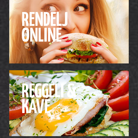
RENDELJ
ONLINE
REGGELI &
KÁVÉ