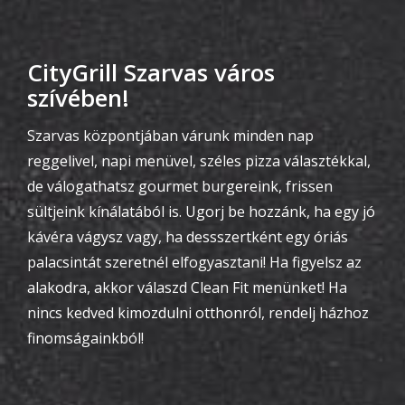
CityGrill Szarvas város
szívében!
Szarvas központjában várunk minden nap
reggelivel, napi menüvel, széles pizza választékkal,
de válogathatsz gourmet burgereink, frissen
sültjeink kínálatából is. Ugorj be hozzánk, ha egy jó
kávéra vágysz vagy, ha dessszertként egy óriás
palacsintát szeretnél elfogyasztani! Ha figyelsz az
alakodra, akkor válaszd Clean Fit menünket! Ha
nincs kedved kimozdulni otthonról, rendelj házhoz
finomságainkból!