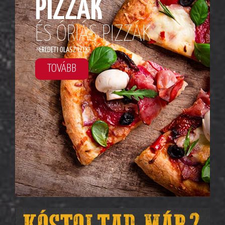
PIZZÁK
ÉS ÓRIÁS PIZZÁK
*
EREDETI OLASZ ÍZEK!
TOVÁBB