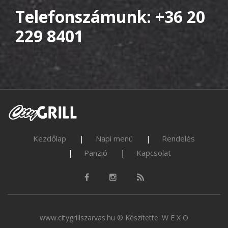
Telefonszámunk: +36 20
229 8401
Kezdőlap
Napi menü
Rendelés
Panzió
Kapcsolat
www.citygrillszarvas.hu © Készítette:
W E X O