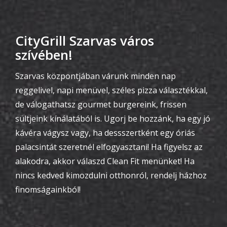
CityGrill Szarvas város
szívében!
Szarvas központjában várunk minden nap
reggelivel, napi menüvel, széles pizza választékkal,
de válogathatsz gourmet burgereink, frissen
sültjeink kínálatából is. Ugorj be hozzánk, ha egy jó
kávéra vágysz vagy, ha dessszertként egy óriás
palacsintát szeretnél elfogyasztani! Ha figyelsz az
alakodra, akkor válaszd Clean Fit menünket! Ha
nincs kedved kimozdulni otthonról, rendelj házhoz
finomságainkból!