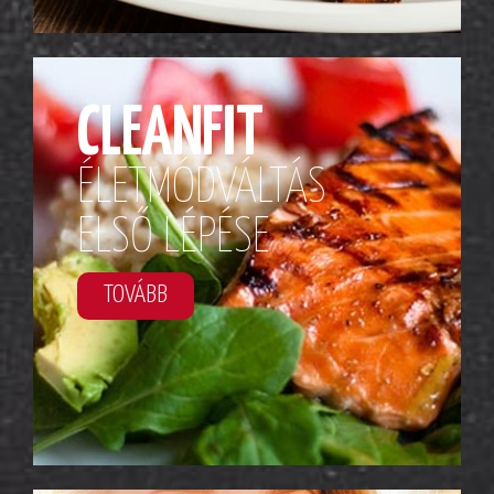
CLEANFIT
ÉLETMÓDVÁLTÁS
ELSŐ LÉPÉSE
TOVÁBB