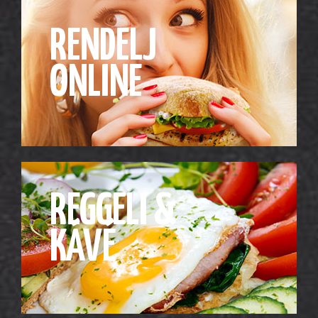
RENDELJ
ONLINE
REGGELI &
KÁVÉ