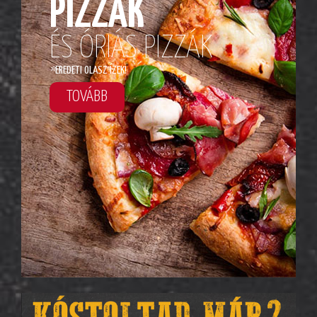
PIZZÁK
ÉS ÓRIÁS PIZZÁK
*
EREDETI OLASZ ÍZEK!
TOVÁBB