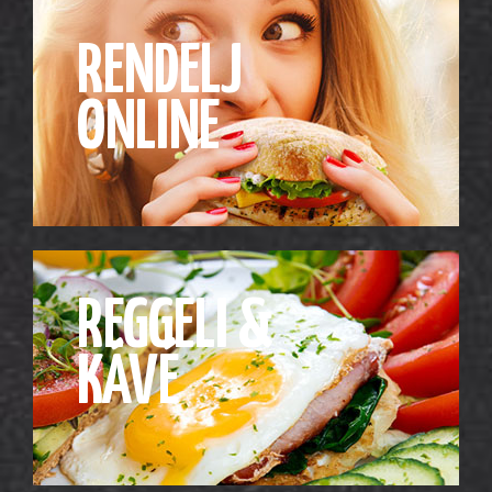
RENDELJ
ONLINE
REGGELI &
KÁVÉ