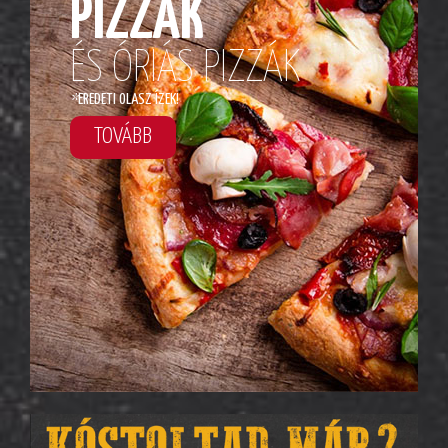
PIZZÁK
ÉS ÓRIÁS PIZZÁK
*
EREDETI OLASZ ÍZEK!
TOVÁBB