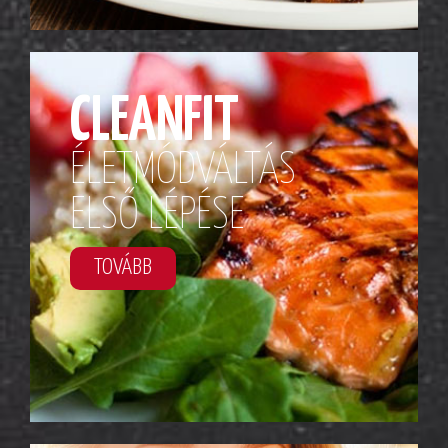
CLEANFIT
ÉLETMÓDVÁLTÁS
ELSŐ LÉPÉSE
TOVÁBB