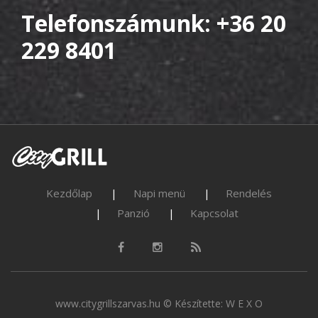
Telefonszámunk: +36 20
229 8401
Kezdőlap
Napi menü
Rendelés
Panzió
Kapcsolat
www.citygrillszarvas.hu © Készítette:
W E X O