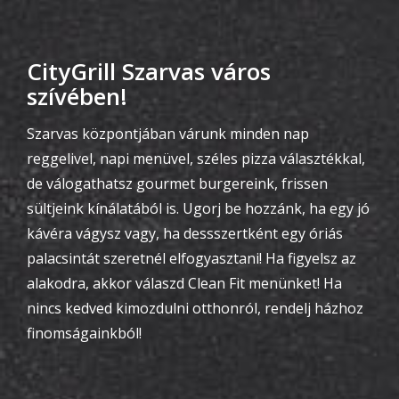
CityGrill Szarvas város
szívében!
Szarvas központjában várunk minden nap
reggelivel, napi menüvel, széles pizza választékkal,
de válogathatsz gourmet burgereink, frissen
sültjeink kínálatából is. Ugorj be hozzánk, ha egy jó
kávéra vágysz vagy, ha dessszertként egy óriás
palacsintát szeretnél elfogyasztani! Ha figyelsz az
alakodra, akkor válaszd Clean Fit menünket! Ha
nincs kedved kimozdulni otthonról, rendelj házhoz
finomságainkból!